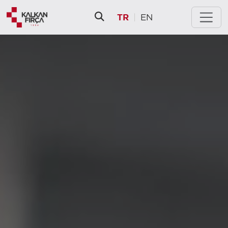
TR
|
EN